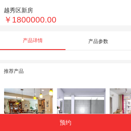
越秀区新房
￥1800000.00
产品详情
产品参数
推荐产品
预约
海珠区新房
天河区二手房
天河区